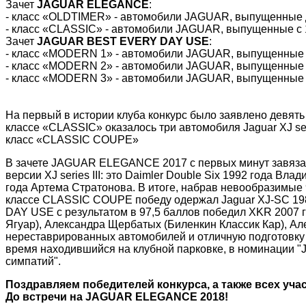
Зачет
JAGUAR ELEGANCE
:
- класс «OLDTIMER» - автомобили JAGUAR, выпущенные д
- класс «CLASSIC» - автомобили JAGUAR, выпущенные с 1
Зачет
JAGUAR BEST EVERY DAY USE
:
- класс «MODERN 1» - автомобили JAGUAR, выпущенные с
- класс «MODERN 2» - автомобили JAGUAR, выпущенные с
- класс «MODERN 3» - автомобили JAGUAR, выпущенные с
На первый в истории клуба конкурс было заявлено девять 
классе «CLASSIC» оказалось три автомобиля Jaguar XJ ser
класс «CLASSIC COUPE»
В зачете JAGUAR ELEGANCE 2017 с первых минут завязала
версии XJ series III: это Dаimler Double Six 1992 года Вл
года Артема Стратонова. В итоге, набрав невообразимые
классе CLASSIC COUPE победу одержал Jaguar XJ-SC 198
DAY USE с результатом в 97,5 баллов победил XKR 2007 
Ягуар), Александра Щербатых (Биленкин Классик Кар), А
нереставрированных автомобилей и отличную подготовку к
время находившийся на клубной парковке, в номинации "J
симпатий".
Поздравляем победителей конкурса, а также всех уча
До встречи на JAGUAR ELEGANCE 2018!