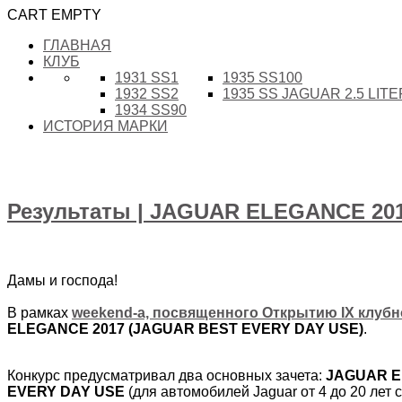
CART EMPTY
ГЛАВНАЯ
КЛУБ
1931 SS1
1935 SS100
1932 SS2
1935 SS JAGUAR 2.5 LIT
1934 SS90
ИСТОРИЯ МАРКИ
Результаты | JAGUAR ELEGANCE 20
Дамы и господа!
В рамках
weekend-а, посвященного Открытию IX клубн
ELEGANCE 2017 (JAGUAR BEST EVERY DAY USE)
.
Конкурс предусматривал два основных зачета:
JAGUAR 
EVERY DAY USE
(для автомобилей Jaguar от 4 до 20 лет 