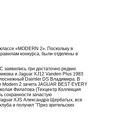
в классе «MODERN 2». Поскольку в
 правилам конкурса, были отделены в
 заявились три достаточно редких
орикова и Jaguar XJ12 Vanden Plus 1983
белоснежный Dаimler DS Владимира. В
ссе Modern 2 зачета JAGUAR BEST EVERY
иколая Филатова (Техцентр Коллекция
нь сохранности зачастую
 Jaguar XJS Александра Щербатых, все
луба и получил "Приз зрительских