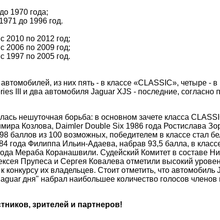
о 1970 года;
971 до 1996 год.
 2010 по 2012 год;
 2006 по 2009 год;
 1997 по 2005 год.
автомобилей, из них пять - в классе «CLASSIC», четыре - 
ies III и два автомобиля Jaguar XJS - последние, согласно
сь нешуточная борьба: в основном зачете класса CLASSIC
адимира Козлова, Dаimler Double Six 1986 года Ростислава З
 98 баллов из 100 возможных, победителем в классе стал 
4 года Филиппа Ильин-Адаева, набрав 93,5 балла, в кла
года Мераба Коранашвили. Судейский Комитет в составе Н
лексея Прупеса и Сергея Ковалева отметили высокий урове
 конкурсу их владельцев. Стоит отметить, что автомобиль
aguar дня" набрал наибольшее количество голосов членов к
стников, зрителей и партнеров!